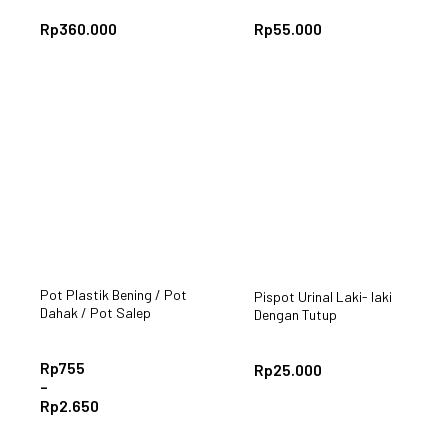
Rp
360.000
Rp
55.000
Pot Plastik Bening / Pot
Pispot Urinal Laki- laki
Dahak / Pot Salep
Dengan Tutup
Rp
755
Rp
25.000
–
Rp
2.650