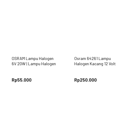
OSRAM Lampu Halogen
Osram 64261 Lampu
6V 20W | Lampu Halogen
Halogen Kacang 12 Volt
Kacang Osram 64250
30 Watt / Lampu
HLX
Mikroskop
Rp
55.000
Rp
250.000