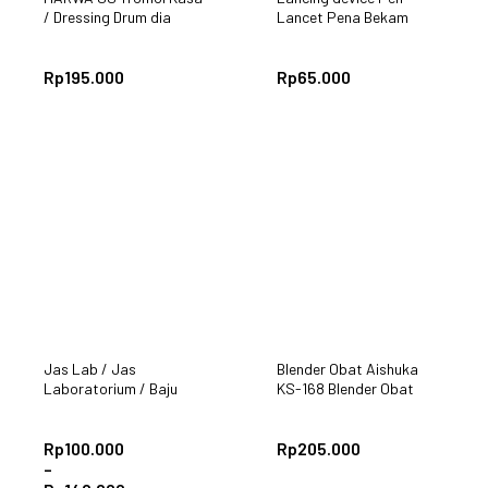
/ Dressing Drum dia
Lancet Pena Bekam
12,5cm
General Care Stainlees
SS GC
Rp
195.000
Rp
65.000
Jas Lab / Jas
Blender Obat Aishuka
Laboratorium / Baju
KS-168 Blender Obat
Praktikum Lengan
Puyer
Pendek
Rp
100.000
Rp
205.000
–