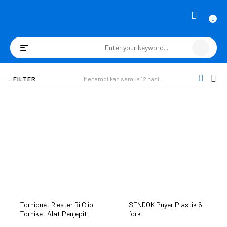
0
Toggle
navigation
FILTER
Menampilkan semua 12 hasil
Torniquet Riester Ri Clip
SENDOK Puyer Plastik 6
Torniket Alat Penjepit
fork
Aliran Darah Germany