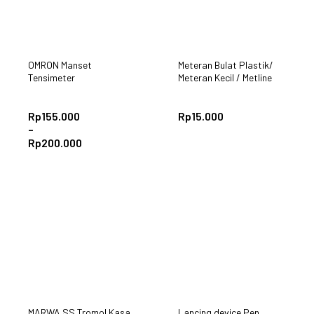
OMRON Manset
Meteran Bulat Plastik/
Tensimeter
Meteran Kecil / Metline
Rp
155.000
Rp
15.000
–
Rp
200.000
MARWA SS Tromol Kasa
Lancing device Pen