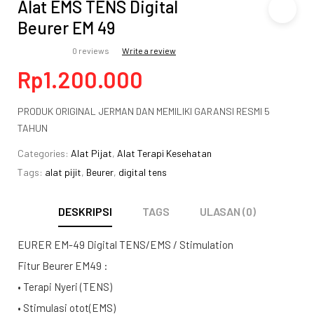
Alat EMS TENS Digital
Beurer EM 49
0 reviews
Write a review
Rp
1.200.000
PRODUK ORIGINAL JERMAN DAN MEMILIKI GARANSI RESMI 5
TAHUN
Categories:
Alat Pijat
,
Alat Terapi Kesehatan
Tags:
alat pijit
,
Beurer
,
digital tens
DESKRIPSI
TAGS
ULASAN (0)
EURER EM-49 Digital TENS/EMS / Stimulation
Fitur Beurer EM49 :
• Terapi Nyeri (TENS)
• Stimulasi otot(EMS)