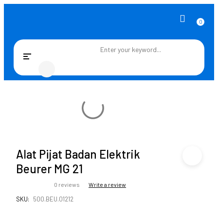
0
Toggle
navigation
Alat Pijat Badan Elektrik
Beurer MG 21
0 reviews
Write a review
SKU:
500.BEU.01212