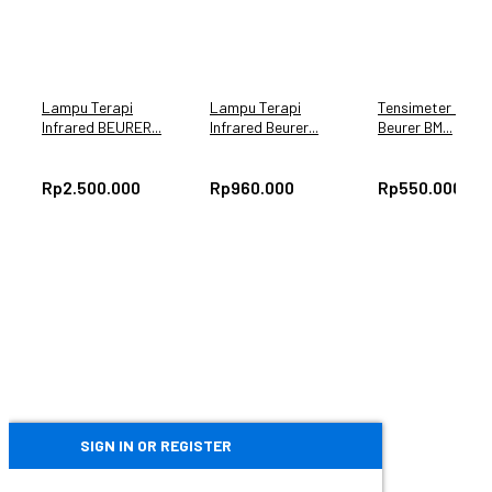
Lampu Terapi
Lampu Terapi
Tensimeter Digita
Infrared BEURER...
Infrared Beurer...
Beurer BM...
Rp
2.500.000
Rp
960.000
Rp
550.000
SIGN IN OR REGISTER