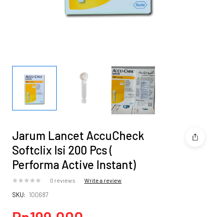
Jarum Lancet AccuCheck
Softclix Isi 200 Pcs (
Performa Active Instant)
0 reviews
Write a review
SKU:
100687
Rp
199.000