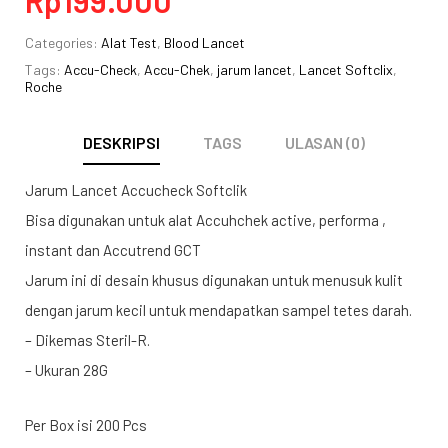
Categories:
Alat Test
,
Blood Lancet
Tags:
Accu-Check
,
Accu-Chek
,
jarum lancet
,
Lancet Softclix
,
Roche
DESKRIPSI
TAGS
ULASAN (0)
Jarum Lancet Accucheck Softclik
Bisa digunakan untuk alat Accuhchek active, performa ,
instant dan Accutrend GCT
Jarum ini di desain khusus digunakan untuk menusuk kulit
dengan jarum kecil untuk mendapatkan sampel tetes darah.
– Dikemas Steril-R.
– Ukuran 28G
Per Box isi 200 Pcs