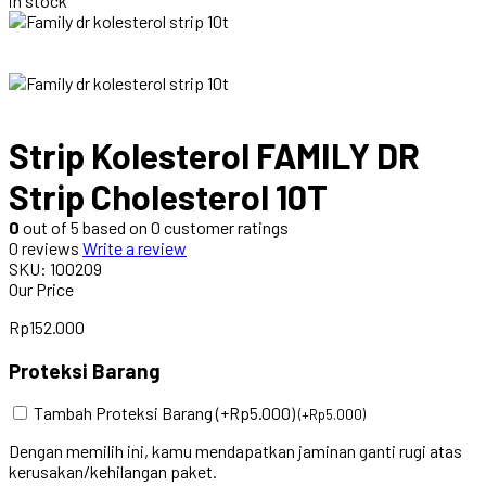
in stock
Strip Kolesterol FAMILY DR
Strip Cholesterol 10T
0
out of
5
based on
0
customer ratings
0 reviews
Write a review
SKU:
100209
Our Price
Rp
152.000
Proteksi Barang
Tambah Proteksi Barang (+Rp5.000)
(
+
Rp
5.000
)
Dengan memilih ini, kamu mendapatkan jaminan ganti rugi atas
kerusakan/kehilangan paket.