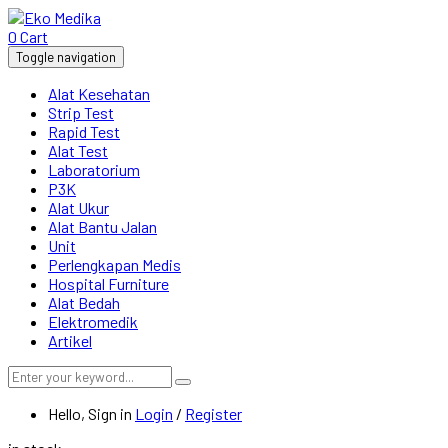
0
Cart
Toggle navigation
Alat Kesehatan
Strip Test
Rapid Test
Alat Test
Laboratorium
P3K
Alat Ukur
Alat Bantu Jalan
Unit
Perlengkapan Medis
Hospital Furniture
Alat Bedah
Elektromedik
Artikel
Hello, Sign in
Login
/
Register