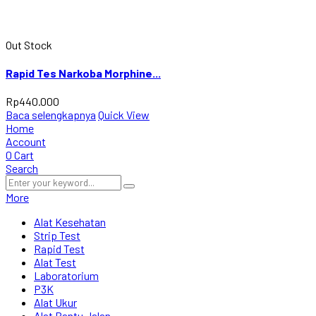
Out Stock
Rapid Tes Narkoba Morphine...
Rp
440.000
Baca selengkapnya
Quick View
Home
Account
0
Cart
Search
More
Alat Kesehatan
Strip Test
Rapid Test
Alat Test
Laboratorium
P3K
Alat Ukur
Alat Bantu Jalan