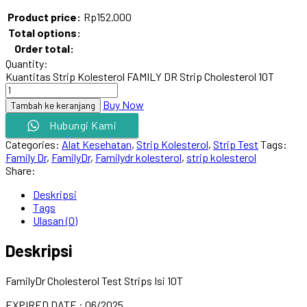
Product price:
Rp
152.000
Total options:
Order total:
Quantity:
Kuantitas Strip Kolesterol FAMILY DR Strip Cholesterol 10T
Buy Now
Tambah ke keranjang
Hubungi Kami
Categories:
Alat Kesehatan
,
Strip Kolesterol
,
Strip Test
Tags:
Family Dr
,
FamilyDr
,
Familydr kolesterol
,
strip kolesterol
Share:
Deskripsi
Tags
Ulasan (0)
Deskripsi
FamilyDr Cholesterol Test Strips Isi 10T
EXPIRED DATE : 06/2025