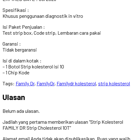
Spesifikasi :
Khusus penggunaan diagnostik in vitro
Isi Paket Penjualan :
Test strip box, Code strip, Lembaran cara pakai
Garansi :
Tidak bergaransi
Isi di dalam kotak :
– 1 Botol Strip kolesterol isi 10
– 1 Chip Kode
Tags:
Family Dr
,
FamilyDr
,
Familydr kolesterol
,
strip kolesterol
Ulasan
Belum ada ulasan.
Jadilah yang pertama memberikan ulasan “Strip Kolesterol
FAMILY DR Strip Cholesterol 10T”
Alamat email Anda tidak akan dipublikasikan.
Ruas yang wajib