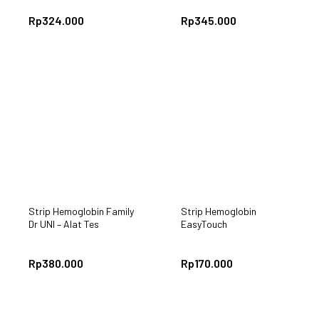
Rp
324.000
Rp
345.000
Strip Hemoglobin Family
Strip Hemoglobin
Dr UNI – Alat Tes
EasyTouch
Hemoglobin Akurat &
Praktis untuk Keluarga
Rp
380.000
Rp
170.000