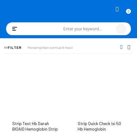
0
Toggle
navigation
FILTER
Menampilkan semua 6 hasil
Strip Test Hb Darah
Strip Quick Check Isi 50
BIOAID Hemoglobin Strip
Hb Hemoglobin
isi 50